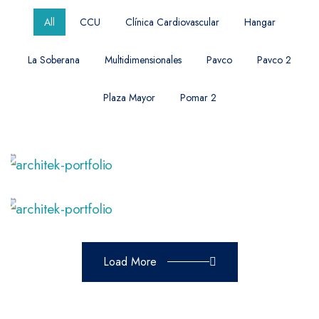
All
CCU
Clínica Cardiovascular
Hangar
La Soberana
Multidimensionales
Pavco
Pavco 2
Plaza Mayor
Pomar 2
Read More
Read More
Load More