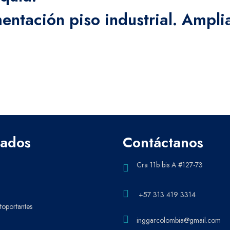
entación piso industrial. Amplia
cados
Contáctanos
Cra 11b bis A #127-73
+57 313 419 3314
oportantes
inggarcolombia@gmail.com